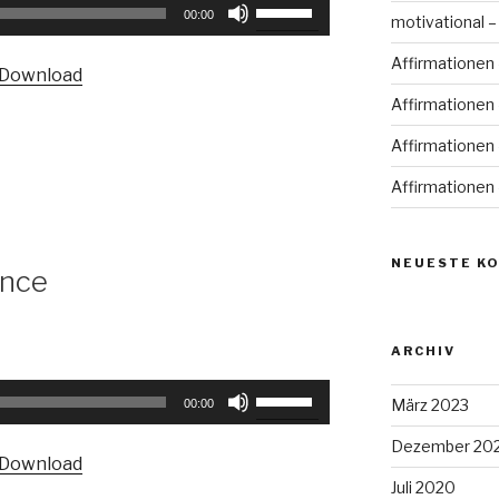
Pfeiltasten
00:00
motivational –
Hoch/Runter
benutzen,
Affirmationen 
Download
um
Affirmationen 
die
Lautstärke
Affirmationen 
zu
Affirmationen 
regeln.
NEUESTE K
ance
ARCHIV
Pfeiltasten
März 2023
00:00
Hoch/Runter
benutzen,
Dezember 20
Download
um
Juli 2020
die