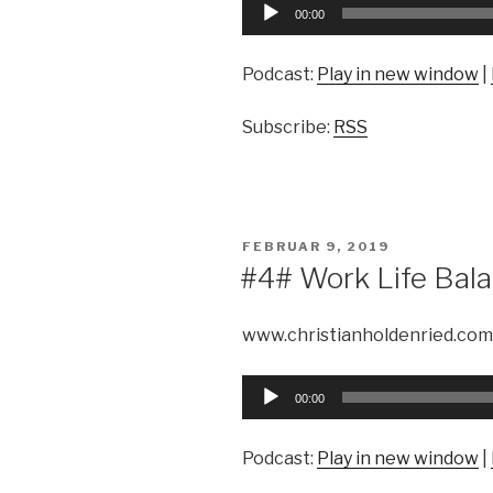
Audio-
00:00
Player
Podcast:
Play in new window
|
Subscribe:
RSS
VERÖFFENTLICHT
FEBRUAR 9, 2019
AM
#4# Work Life Bal
www.christianholdenried.com
Audio-
00:00
Player
Podcast:
Play in new window
|