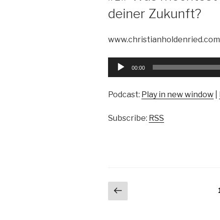
deiner Zukunft?
www.christianholdenried.com
Audio-
00:00
Player
Podcast:
Play in new window
|
Subscribe:
RSS
Beitragsnavigation
Vorherige
Seite