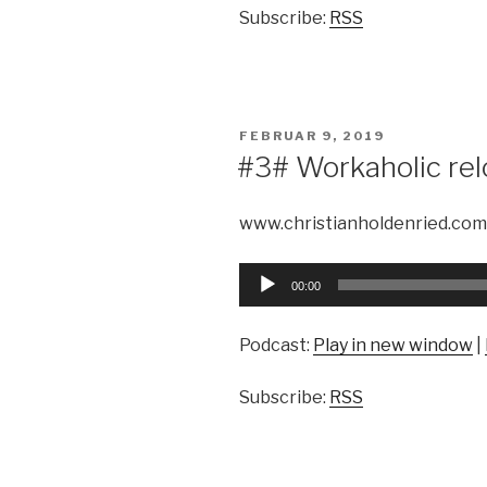
Subscribe:
RSS
VERÖFFENTLICHT
FEBRUAR 9, 2019
AM
#3# Workaholic rel
www.christianholdenried.com
Audio-
00:00
Player
Podcast:
Play in new window
|
Subscribe:
RSS