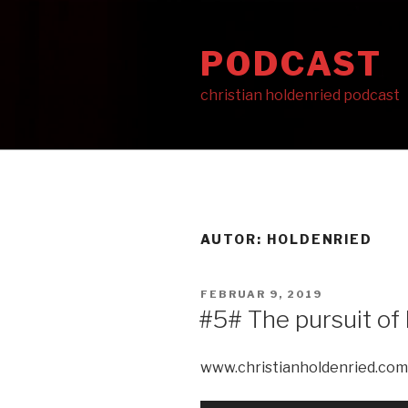
Zum
Inhalt
PODCAST
springen
christian holdenried podcast
AUTOR:
HOLDENRIED
VERÖFFENTLICHT
FEBRUAR 9, 2019
AM
#5# The pursuit of
www.christianholdenried.com