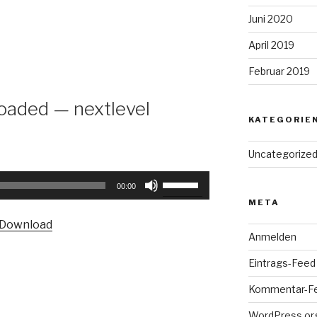
Lautstärke
Juni 2020
zu
April 2019
regeln.
Februar 2019
oaded — nextlevel
KATEGORIE
Uncategorize
Pfeiltasten
00:00
Hoch/Runter
META
benutzen,
Download
um
Anmelden
die
Eintrags-Feed
Lautstärke
zu
Kommentar-F
regeln.
WordPress.or