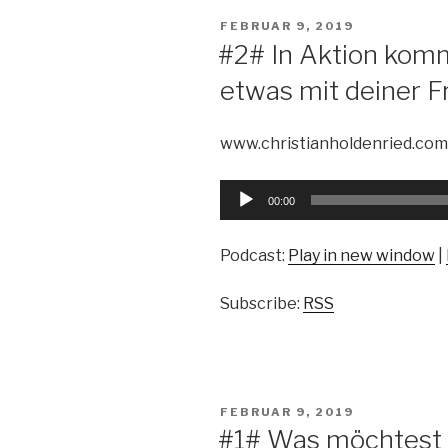
VERÖFFENTLICHT
FEBRUAR 9, 2019
AM
#2# In Aktion kom
etwas mit deiner Fr
www.christianholdenried.com
Audio-
00:00
Player
Podcast:
Play in new window
|
Subscribe:
RSS
VERÖFFENTLICHT
FEBRUAR 9, 2019
AM
#1# Was möchtest d