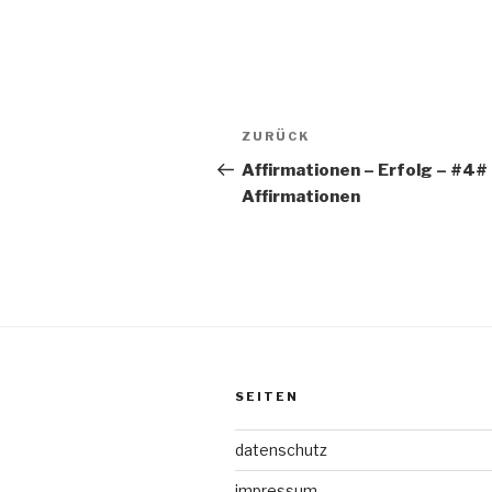
Beitragsnavigation
Vorheriger
ZURÜCK
Beitrag
Affirmationen – Erfolg – #4#
Affirmationen
SEITEN
datenschutz
impressum