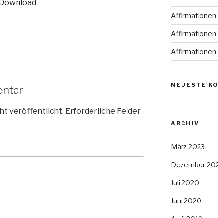
Download
um
Affirmationen 
die
Lautstärke
Affirmationen 
zu
Affirmationen 
regeln.
NEUESTE K
entar
ht veröffentlicht.
Erforderliche Felder
ARCHIV
März 2023
Dezember 20
Juli 2020
Juni 2020