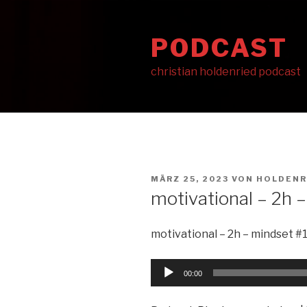
Zum
Inhalt
PODCAST
springen
christian holdenried podcast
VERÖFFENTLICHT
MÄRZ 25, 2023
VON
HOLDENR
AM
motivational – 2h 
motivational – 2h – mindset #
Audio-
00:00
Player