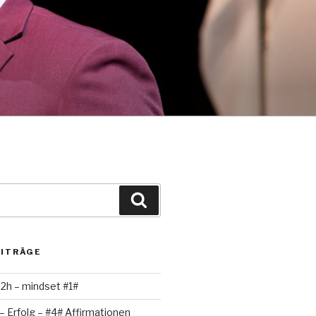
Suchen
EITRÄGE
 2h – mindset #1#
– Erfolg – #4# Affirmationen