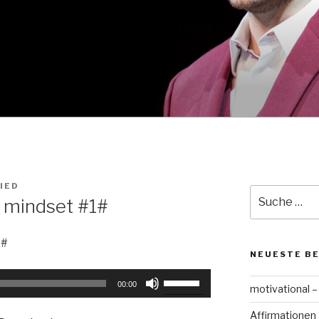
IED
Suche
– mindset #1#
nach:
1#
NEUESTE B
Pfeiltasten
00:00
motivational –
Hoch/Runter
benutzen,
Affirmationen 