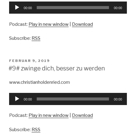
Audio-
00:00
00:00
Player
Podcast:
Play in new window
|
Download
Subscribe:
RSS
VERÖFFENTLICHT
FEBRUAR 9, 2019
AM
#9# zwinge dich, besser zu werden
www.christianholdenried.com
Audio-
00:00
00:00
Player
Podcast:
Play in new window
|
Download
Subscribe:
RSS