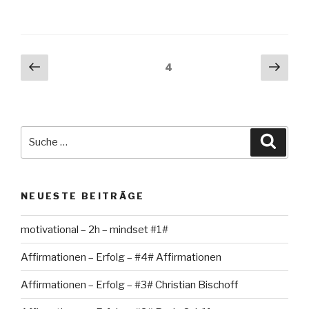
Beitragsnavigation
Vorherige
Näch
Seite
4
Seite
Seit
Suche
Suche
nach:
NEUESTE BEITRÄGE
motivational – 2h – mindset #1#
Affirmationen – Erfolg – #4# Affirmationen
Affirmationen – Erfolg – #3# Christian Bischoff