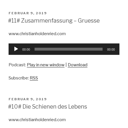
VERÖFFENTLICHT
FEBRUAR 9, 2019
AM
#11# Zusammenfassung – Gruesse
www.christianholdenried.com
Audio-
00:00
00:00
Player
Podcast:
Play in new window
|
Download
Subscribe:
RSS
VERÖFFENTLICHT
FEBRUAR 9, 2019
AM
#10# Die Schienen des Lebens
www.christianholdenried.com