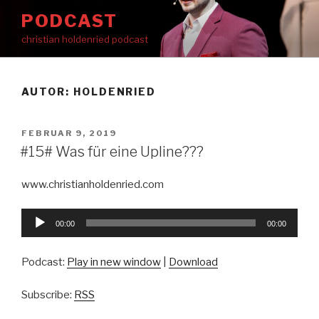
Zum
PODCAST
Inhalt
christian holdenried podcast
springen
AUTOR:
HOLDENRIED
VERÖFFENTLICHT
FEBRUAR 9, 2019
AM
#15# Was für eine Upline???
www.christianholdenried.com
Audio-
00:00
00:00
Player
Podcast:
Play in new window
|
Download
Subscribe:
RSS