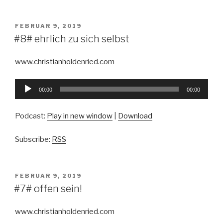
VERÖFFENTLICHT
FEBRUAR 9, 2019
AM
#8# ehrlich zu sich selbst
www.christianholdenried.com
Audio-
00:00
00:00
Player
Podcast:
Play in new window
|
Download
Subscribe:
RSS
VERÖFFENTLICHT
FEBRUAR 9, 2019
AM
#7# offen sein!
www.christianholdenried.com