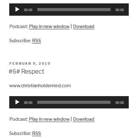
Audio-
00:00
00:00
Player
Podcast:
Play in new window
|
Download
Subscribe:
RSS
VERÖFFENTLICHT
FEBRUAR 9, 2019
AM
#6# Respect
www.christianholdenried.com
Audio-
00:00
00:00
Player
Podcast:
Play in new window
|
Download
Subscribe:
RSS