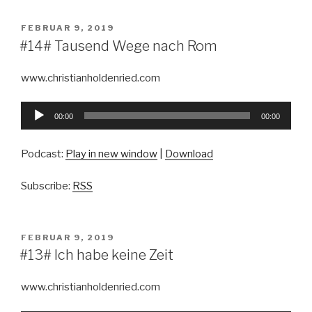
VERÖFFENTLICHT
FEBRUAR 9, 2019
AM
#14# Tausend Wege nach Rom
www.christianholdenried.com
Audio-
00:00
00:00
Player
Podcast:
Play in new window
|
Download
Subscribe:
RSS
VERÖFFENTLICHT
FEBRUAR 9, 2019
AM
#13# Ich habe keine Zeit
www.christianholdenried.com