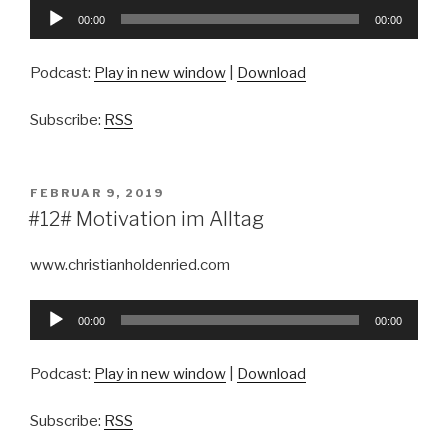
Audio-
00:00
00:00
Player
Podcast:
Play in new window
|
Download
Subscribe:
RSS
VERÖFFENTLICHT
FEBRUAR 9, 2019
AM
#12# Motivation im Alltag
www.christianholdenried.com
Audio-
00:00
00:00
Player
Podcast:
Play in new window
|
Download
Subscribe:
RSS