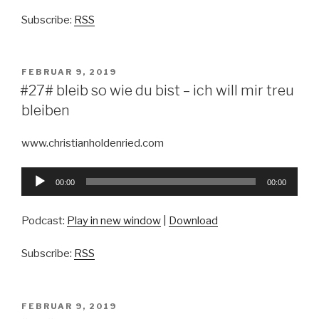
Subscribe:
RSS
VERÖFFENTLICHT
FEBRUAR 9, 2019
AM
#27# bleib so wie du bist – ich will mir treu
bleiben
www.christianholdenried.com
Audio-
00:00
00:00
Player
Podcast:
Play in new window
|
Download
Subscribe:
RSS
VERÖFFENTLICHT
FEBRUAR 9, 2019
AM