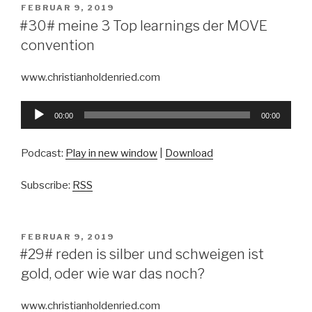
VERÖFFENTLICHT
FEBRUAR 9, 2019
AM
#30# meine 3 Top learnings der MOVE
convention
www.christianholdenried.com
Audio-
00:00
00:00
Player
Podcast:
Play in new window
|
Download
Subscribe:
RSS
VERÖFFENTLICHT
FEBRUAR 9, 2019
AM
#29# reden is silber und schweigen ist
gold, oder wie war das noch?
www.christianholdenried.com