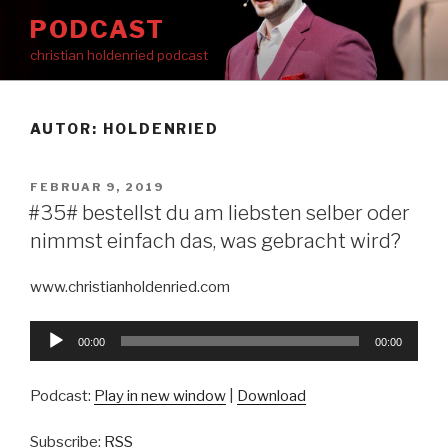
Zum
PODCAST
Inhalt
christian holdenried podcast
springen
AUTOR:
HOLDENRIED
VERÖFFENTLICHT
FEBRUAR 9, 2019
AM
#35# bestellst du am liebsten selber oder
nimmst einfach das, was gebracht wird?
www.christianholdenried.com
Audio-
00:00
00:00
Player
Podcast:
Play in new window
|
Download
Subscribe:
RSS