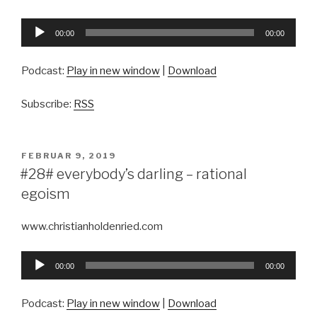
Audio-
00:00
00:00
Player
Podcast:
Play in new window
|
Download
Subscribe:
RSS
VERÖFFENTLICHT
FEBRUAR 9, 2019
AM
#28# everybody’s darling – rational
egoism
www.christianholdenried.com
Audio-
00:00
00:00
Player
Podcast:
Play in new window
|
Download