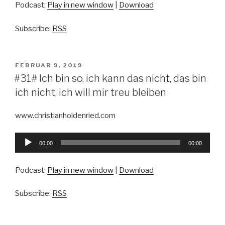
Podcast:
Play in new window
|
Download
Subscribe:
RSS
VERÖFFENTLICHT
FEBRUAR 9, 2019
AM
#31# Ich bin so, ich kann das nicht, das bin
ich nicht, ich will mir treu bleiben
www.christianholdenried.com
Audio-
00:00
00:00
Player
Podcast:
Play in new window
|
Download
Subscribe:
RSS