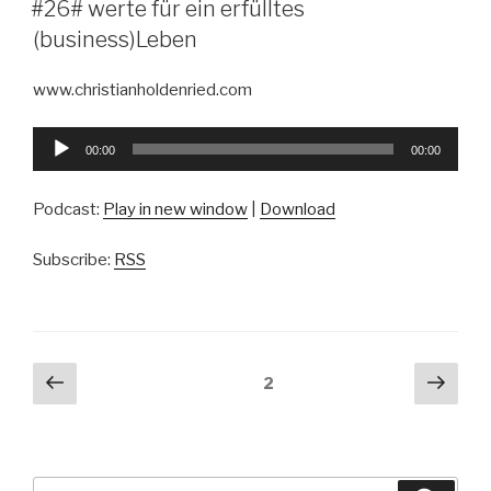
#26# werte für ein erfülltes
(business)Leben
www.christianholdenried.com
Audio-
00:00
00:00
Player
Podcast:
Play in new window
|
Download
Subscribe:
RSS
Beitragsnavigation
Vorherige
Näch
Seite
2
Seite
Seit
Suche