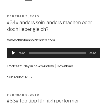
VERÖFFENTLICHT
FEBRUAR 9, 2019
AM
#34# anders sein, anders machen oder
doch lieber gleich?
www.christianholdenried.com
Audio-
00:00
00:00
Player
Podcast:
Play in new window
|
Download
Subscribe:
RSS
VERÖFFENTLICHT
FEBRUAR 9, 2019
AM
#33# top tipp für high performer