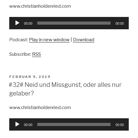
www.christianholdenried.com
Audio-
00:00
00:00
Player
Podcast:
Play in new window
|
Download
Subscribe:
RSS
VERÖFFENTLICHT
FEBRUAR 9, 2019
AM
#32# Neid und Missgunst, oder alles nur
gelaber?
www.christianholdenried.com
Audio-
00:00
00:00
Player